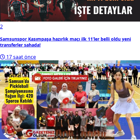
2
Samsunspor Kasımpaşa hazırlık maçı ilk 11’ler belli oldu yeni
transferler sahada!
17 saat önce