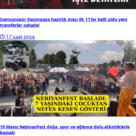
Samsunspor Kasımpaşa hazırlık maçı ilk 11’ler belli oldu yeni
transferler sahada!
17 saat önce
19 Mayıs NebiyanFest doğa, spor ve eğlence dolu etkinliklerle
başladı