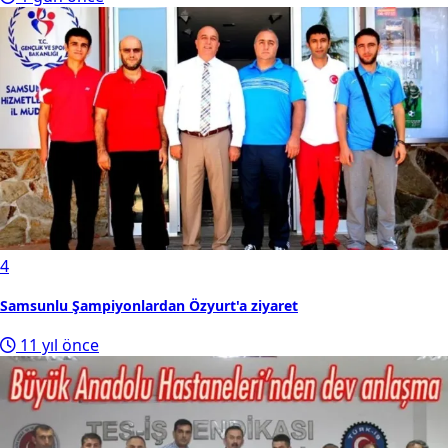
4
Samsunlu Şampiyonlardan Özyurt'a ziyaret
11 yıl önce