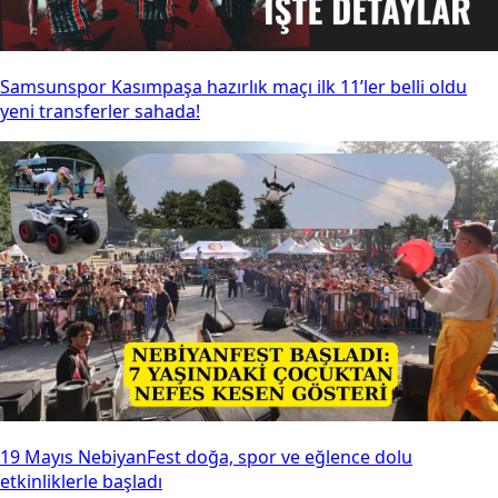
Samsunspor Kasımpaşa hazırlık maçı ilk 11’ler belli oldu
yeni transferler sahada!
19 Mayıs NebiyanFest doğa, spor ve eğlence dolu
etkinliklerle başladı