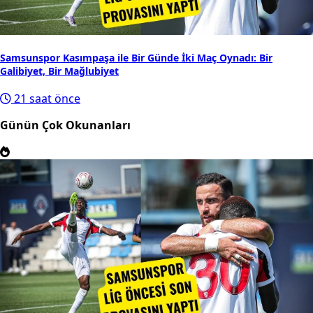
Samsunspor Kasımpaşa ile Bir Günde İki Maç Oynadı: Bir
Galibiyet, Bir Mağlubiyet
21 saat önce
Günün Çok Okunanları