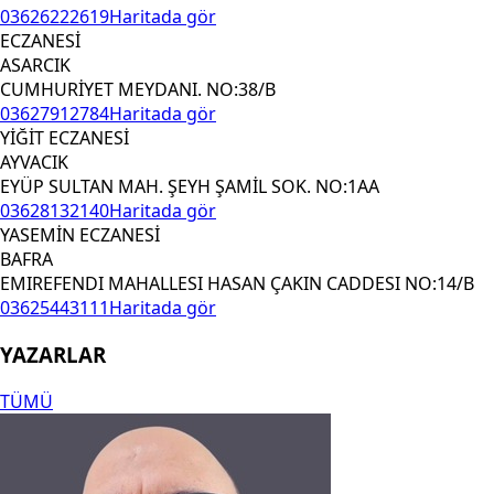
03626222619
Haritada gör
ECZANESİ
ASARCIK
CUMHURİYET MEYDANI. NO:38/B
03627912784
Haritada gör
YİĞİT ECZANESİ
AYVACIK
EYÜP SULTAN MAH. ŞEYH ŞAMİL SOK. NO:1AA
03628132140
Haritada gör
YASEMİN ECZANESİ
BAFRA
EMIREFENDI MAHALLESI HASAN ÇAKIN CADDESI NO:14/B
03625443111
Haritada gör
YAZARLAR
TÜMÜ