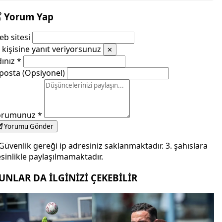
Yorum Yap
b sitesi
kişisine yanıt veriyorsunuz
✕
dınız
*
posta (Opsiyonel)
orumunuz
*
Yorumu Gönder
Güvenlik gereği ip adresiniz saklanmaktadır. 3. şahıslara
sinlikle paylaşılmamaktadır.
UNLAR DA İLGİNİZİ ÇEKEBİLİR