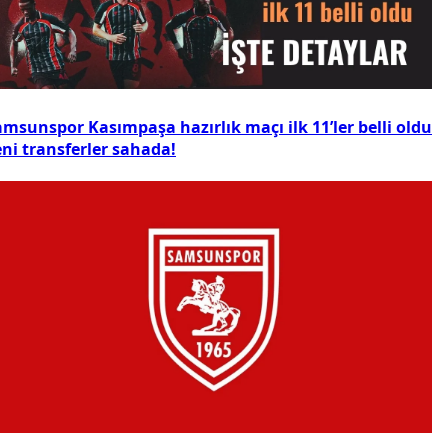
msunspor Kasımpaşa hazırlık maçı ilk 11’ler belli oldu
ni transferler sahada!