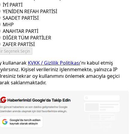
İYİ PARTİ
YENİDEN REFAH PARTİSİ
SAADET PARTİSİ
MHP
ANAHTAR PARTİ
DİĞER TÜM PARTİLER
ZAFER PARTİSİ
ir Seçenek Seçin
y kullanarak
KVKK / Gizlilik Politikası
'nı kabul etmiş
yılırsınız. Kişisel verileriniz işlenmemekte, yalnızca IP
resiniz tekrar oy kullanımını önlemek amacıyla geçici
arak saklanmaktadır.