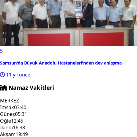
5
Samsun'da Büyük Anadolu Hastaneleri'nden dev anlaşma
11 yıl önce
Namaz Vakitleri
MERKEZ
İmsak
03:40
Güneş
05:31
Öğle
12:45
İkindi
16:38
Akşam
19:49