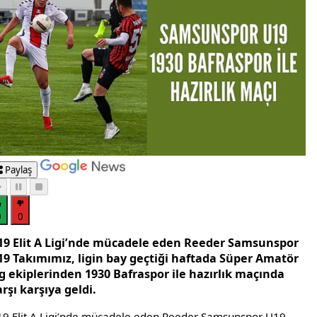
Paylaş
0
0
19 Elit A Ligi’nde mücadele eden Reeder Samsunspor
19 Takımımız, ligin bay geçtiği haftada Süper Amatör
ig ekiplerinden 1930 Bafraspor ile hazırlık maçında
rşı karşıya geldi.
9 Elit A Ligi’nde mücadele eden Reeder Samsunspor U19