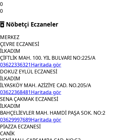
0
0
Nöbetçi Eczaneler
MERKEZ
ÇEVRE ECZANESİ
İLKADIM
ÇİFTLİK MAH. 100. YIL BULVARI NO:225/A
03622336321
Haritada gör
DOKUZ EYLÜL ECZANESİ
İLKADIM
İLYASKÖY MAH. AZİZİYE CAD. NO.205/A
03622368481
Haritada gör
SENA ÇAKMAK ECZANESİ
İLKADIM
BAHÇELİEVLER MAH. HAMDİ PAŞA SOK. NO:2
03629997689
Haritada gör
PİAZZA ECZANESİ
CANİK