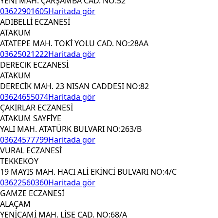
YENİ MAH. ÇARŞAMBA CAD. NO:52
03622901605
Haritada gör
ADIBELLİ ECZANESİ
ATAKUM
ATATEPE MAH. TOKİ YOLU CAD. NO:28AA
03625021222
Haritada gör
DERECiK ECZANESİ
ATAKUM
DERECİK MAH. 23 NISAN CADDESI NO:82
03624655074
Haritada gör
ÇAKIRLAR ECZANESİ
ATAKUM SAYFİYE
YALI MAH. ATATÜRK BULVARI NO:263/B
03624577799
Haritada gör
VURAL ECZANESİ
TEKKEKÖY
19 MAYIS MAH. HACI ALİ EKİNCİ BULVARI NO:4/C
03622560360
Haritada gör
GAMZE ECZANESİ
ALAÇAM
YENİCAMİ MAH. LİSE CAD. NO:68/A