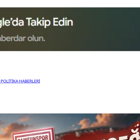
T POLİTİKA HABERLERİ